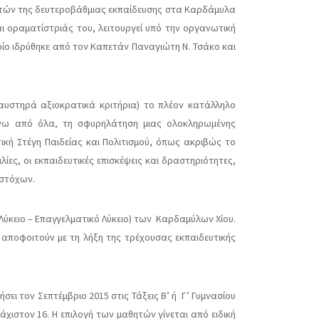
αθητών της δευτεροβάθμιας εκπαίδευσης στα Καρδάμυλα
αι οραματίστριάς του, λειτουργεί υπό την οργανωτική
ίο ιδρύθηκε από τον Καπετάν Παναγιώτη Ν. Τσάκο και
 αυστηρά αξιοκρατικά κριτήρια) το πλέον κατάλληλο
πάνω από όλα, τη σφυρηλάτηση μιας ολοκληρωμένης
ική Στέγη Παιδείας και Πολιτισμού, όπως ακριβώς το
ες, οι εκπαιδευτικές επισκέψεις και δραστηριότητες,
 στόχων.
 Λύκειο – Επαγγελματικό Λύκειο) των Καρδαμύλων Χίου.
υ αποφοιτούν με τη λήξη της τρέχουσας εκπαιδευτικής
σει τον Σεπτέμβριο 2015 στις Τάξεις Β’ ή Γ’ Γυμνασίου
λάχιστον 16. Η επιλογή των μαθητών γίνεται από ειδική