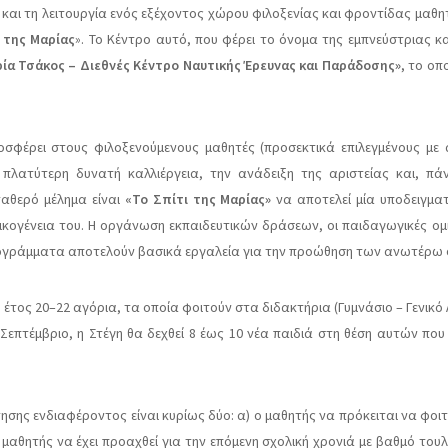
γο και τη λειτουργία ενός εξέχοντος χώρου φιλοξενίας και φροντίδας μ
 της Μαρίας
». Το Κέντρο αυτό, που φέρει το όνομα της εμπνεύστριας κ
ία Τσάκος – Διεθνές Κέντρο Ναυτικής Έρευνας και Παράδοσης»
,
το οπο
σφέρει στους φιλοξενούμενους μαθητές (προσεκτικά επιλεγμένους με
ι πλατύτερη δυνατή καλλιέργεια, την ανάδειξη της αριστείας και, 
ταθερό μέλημα είναι
«Το Σπίτι της Μαρίας»
να αποτελεί μία υποδειγματ
κογένεια του. Η οργάνωση εκπαιδευτικών δράσεων, οι παιδαγωγικές ομιλί
προγράμματα αποτελούν βασικά εργαλεία για την προώθηση των ανωτέρω
έτος 20–22 αγόρια, τα οποία φοιτούν στα διδακτήρια (Γυμνάσιο – Γενικό
ή Σεπτέμβριο, η Στέγη θα δεχθεί 8 έως 10 νέα παιδιά στη θέση αυτών πο
ησης ενδιαφέροντος είναι κυρίως δύο: α) ο μαθητής να πρόκειται να φοιτή
) ο μαθητής να έχει προαχθεί για την επόμενη σχολική χρονιά με βαθμό του