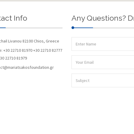
act Info
Any Questions? D
chail Livanou 82100 Chios, Greece
: +30 22710 81970 +30 22710 82777
+30 22710 81979
ct@mariatsakosfoundation.gr