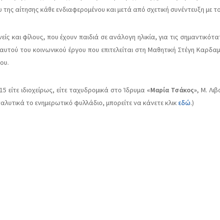
της αίτησης κάθε ενδιαφερομένου και μετά από σχετική συνέντευξη με τον
ίς και φίλους, που έχουν παιδιά σε ανάλογη ηλικία, για τις σημαντικότ
 αυτού του κοινωνικού έργου που επιτελείται στη Μαθητική Στέγη Καρδ
ου.
15 είτε ιδιοχείρως, είτε ταχυδρομικά στο Ίδρυμα
«Μαρία Τσάκος»
, Μ. Λι
ναλυτικά το ενημερωτικό φυλλάδιο, μπορείτε να κάνετε κλικ
εδώ
.)