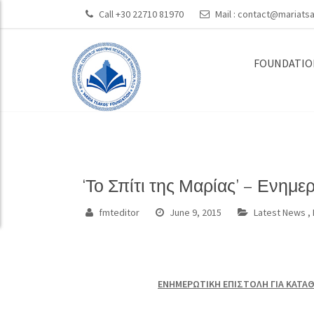
Call +30 22710 81970
Mail :
contact@mariatsa
FOUNDATIO
‘Το Σπίτι της Μαρίας’ – Ενημ
fmteditor
June 9, 2015
Latest News
,
ΕΝΗΜΕΡΩΤΙΚΗ ΕΠΙΣΤΟΛΗ
ΓΙΑ
ΚΑΤΑΘ