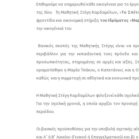
Επιθυμούμε να ενημερωθεί κάθε οικογένεια για το έρ
της Χίου. Τη Μαθητική Στέγη Καρδαμύλων, «
Το Σπίτι
φροντίδα και οικονομική στήριξη
του Ιδρύματος «Μαρ
την οικογένειά του.
Βασικός σκοπός της Μαθητικής Στέγης είναι να προ
περιβάλλον για την εκπαιδευτική τους πρόοδο κα
προσωπικότητας, στηριγμένης σε αρχές και αξίες. Σ
οραματίσθηκε η Μαρία Τσάκου, ο Καπετάνιος και η Οι
καθώς και η συμμετοχή σε αθλητικά και κοινωνικά 
Η Μαθητική Στέγη Καρδαμύλων φιλοξενεί κάθε σχολικό 
Για την σχολική χρονιά, η οποία αρχίζει τον προσεχ
περιόδου.
Οι βασικές προϋποθέσεις για την υποβολή σχετικής αίτ
και Α’ ή Β’ Λυκείου (Γενικού ή Επαγγελματικού) και β